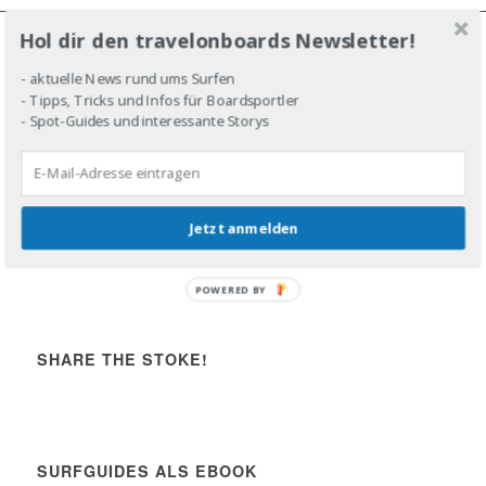
Hol dir den travelonboards Newsletter!
JOIN THE LINE-UP!
- aktuelle News rund ums Surfen
- Tipps, Tricks und Infos für Boardsportler
- Spot-Guides und interessante Storys
DROP IN!
Jetzt anmelden
Share the stoke!
POWERED BY
SHARE THE STOKE!
SURFGUIDES ALS EBOOK