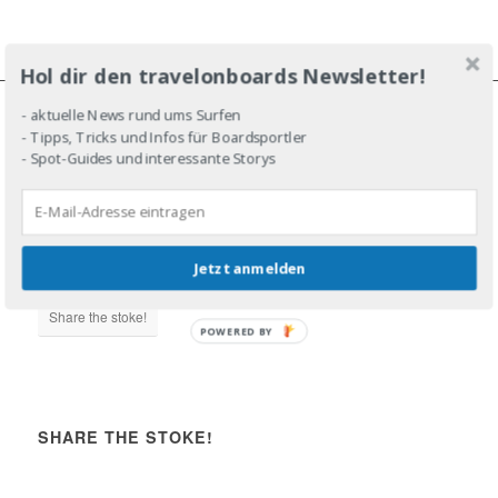
Hol dir den travelonboards Newsletter!
- aktuelle News rund ums Surfen
- Tipps, Tricks und Infos für Boardsportler
JOIN THE LINE-UP!
- Spot-Guides und interessante Storys
Jetzt anmelden
DROP IN!
Share the stoke!
POWERED BY
SHARE THE STOKE!