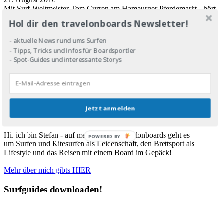
Mit Surf-Weltmeister Tom Curren am Hamburger Pferdemarkt - hört
sich komisch an, war aber so! Schaut euch an, was die Legende
Hol dir den travelonboards Newsletter!
zum Surfen, Leben und zur Musik zu sagen hatte!
https://www.travelonboards.de/wp-content/uploads/2016/08/betty-
- aktuelle News rund ums Surfen
the-shark-2.jpeg
879
1280
Stefan Heinrich
- Tipps, Tricks und Infos für Boardsportler
https://www.travelonboards.de/wp-
- Spot-Guides und interessante Storys
content/uploads/2018/03/Logo_neuneu.png
Stefan Heinrich
2016-
08-27 09:01:24
2018-03-22 21:27:43
Surfmusik aus Biarritz - Betty
the Shark!
About me
Jetzt anmelden
Hi, ich bin Stefan - auf meinem Blog travelonboards geht es
POWERED BY
um Surfen und Kitesurfen als Leidenschaft, den Brettsport als
Lifestyle und das Reisen mit einem Board im Gepäck!
Mehr über mich gibts HIER
Surfguides downloaden!