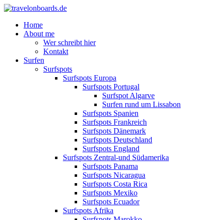
Home
About me
Wer schreibt hier
Kontakt
Surfen
Surfspots
Surfspots Europa
Surfspots Portugal
Surfspot Algarve
Surfen rund um Lissabon
Surfspots Spanien
Surfspots Frankreich
Surfspots Dänemark
Surfspots Deutschland
Surfspots England
Surfspots Zentral-und Südamerika
Surfspots Panama
Surfspots Nicaragua
Surfspots Costa Rica
Surfspots Mexiko
Surfspots Ecuador
Surfspots Afrika
Surfspots Marokko