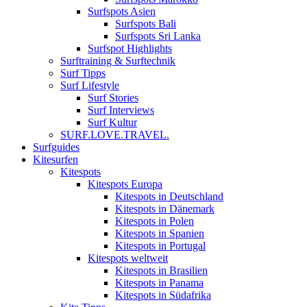
Surfspots Asien
Surfspots Bali
Surfspots Sri Lanka
Surfspot Highlights
Surftraining & Surftechnik
Surf Tipps
Surf Lifestyle
Surf Stories
Surf Interviews
Surf Kultur
SURF.LOVE.TRAVEL.
Surfguides
Kitesurfen
Kitespots
Kitespots Europa
Kitespots in Deutschland
Kitespots in Dänemark
Kitespots in Polen
Kitespots in Spanien
Kitespots in Portugal
Kitespots weltweit
Kitespots in Brasilien
Kitespots in Panama
Kitespots in Südafrika