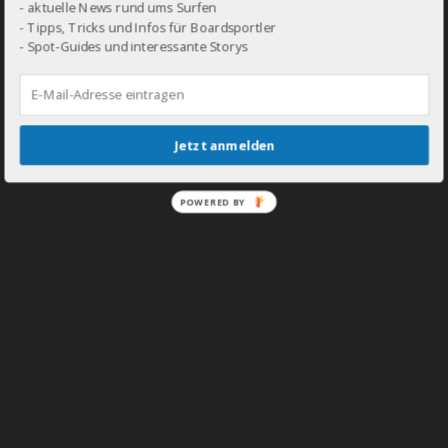
- aktuelle News rund ums Surfen
- Tipps, Tricks und Infos für Boardsportler
- Spot-Guides und interessante Storys
DROP IN!
Jetzt anmelden
POWERED BY