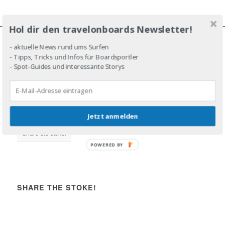
Hol dir den travelonboards Newsletter!
- aktuelle News rund ums Surfen
JOIN THE LINE-UP!
- Tipps, Tricks und Infos für Boardsportler
- Spot-Guides und interessante Storys
DROP IN!
Jetzt anmelden
Share the stoke!
POWERED BY
SHARE THE STOKE!