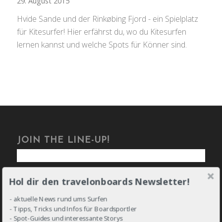
29. August 2015
Hvide Sande und der Rinkøbing Fjord - ein Spielplatz
für Kitesurfer! Hier erfährst du, wo du Kitesurfen
lernen kannst und welche Spots für Könner sind.
JOIN THE LINE-UP!
Hol dir den travelonboards Newsletter!
- aktuelle News rund ums Surfen
- Tipps, Tricks und Infos für Boardsportler
DROP IN!
- Spot-Guides und interessante Storys