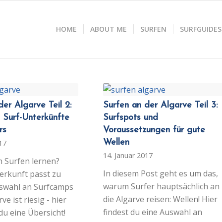
HOME
ABOUT ME
SURFEN
SURFGUIDES
der Algarve Teil 2:
Surfen an der Algarve Teil 3:
 Surf-Unterkünfte
Surfspots und
rs
Voraussetzungen für gute
Wellen
017
14. Januar 2017
h Surfen lernen?
In diesem Post geht es um das,
erkunft passt zu
warum Surfer hauptsächlich an
uswahl an Surfcamps
die Algarve reisen: Wellen! Hier
ve ist riesig - hier
findest du eine Auswahl an
u eine Übersicht!