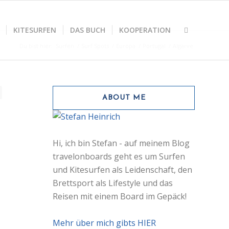
KITESURFEN
DAS BUCH
KOOPERATION
Du bist hier:
Surfen
/
Surf Spots
/
Europa
/
Portugal
/
Algarve
ABOUT ME
Hi, ich bin Stefan - auf meinem Blog
travelonboards geht es um Surfen
und Kitesurfen als Leidenschaft, den
Brettsport als Lifestyle und das
Reisen mit einem Board im Gepäck!
Mehr über mich gibts HIER