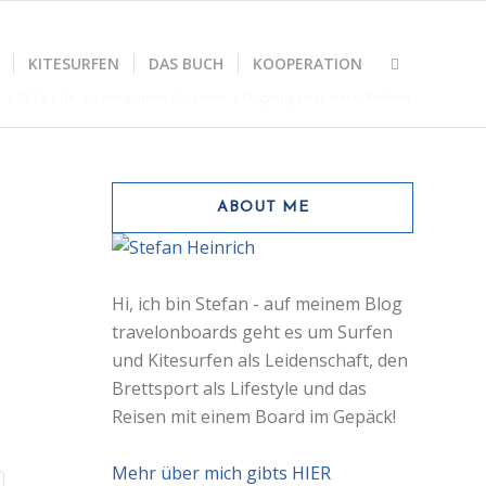
KITESURFEN
DAS BUCH
KOOPERATION
r
/
10 Tips für die entspannte Rückkehr
/
Flugzeug reise travel Wolken
ABOUT ME
Hi, ich bin Stefan - auf meinem Blog
travelonboards geht es um Surfen
und Kitesurfen als Leidenschaft, den
Brettsport als Lifestyle und das
Reisen mit einem Board im Gepäck!
Mehr über mich gibts HIER