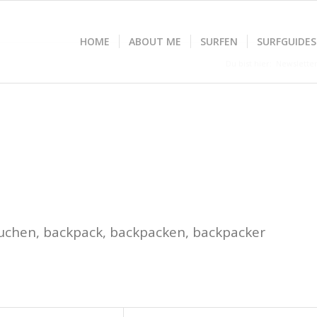
HOME
ABOUT ME
SURFEN
SURFGUIDES
Du bist hier:
Newslette
, buchen, backpack, backpacken, backpacker