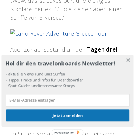
„Wow, das ist Luxus pur, und die Agios
Nikolaos perfekt für die kleinen aber feinen
Schiffe von Silversea.“
Aber zunächst stand an den
Tagen drei
und vier
noch ein absolutes Highlight auf
Hol dir den travelonboards Newsletter!
dem Programm – und dabei lag die
Betonung definitiv auf „Adventure“! Zwei
- aktuelle News rund ums Surfen
- Tipps, Tricks und Infos für Boardsportler
Tage, an denen Petra so ziemlich alles an
- Spot-Guides und interessante Storys
Abenteuer erleben durfte, was mit einem
Land Rover Discovery Sport möglich ist:
Fahrspaß über eine Schnee-Fahrbahn auf
Jetzt anmelden
rund 1600 Metern Höhe, Offroad-Strecken
vom allerfeinsten, übernachten am Strand
im Süden Kretas. Besonders die einsame
POWERED