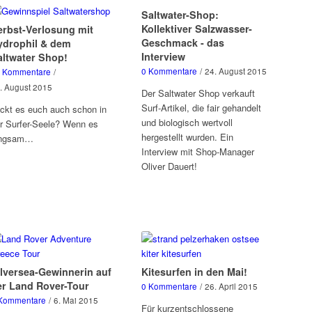
Saltwater-Shop:
Kollektiver Salzwasser-
erbst-Verlosung mit
Geschmack - das
ydrophil & dem
Interview
altwater Shop!
0 Kommentare
/
24. August 2015
 Kommentare
/
. August 2015
Der Saltwater Shop verkauft
Surf-Artikel, die fair gehandelt
ckt es euch auch schon in
und biologisch wertvoll
r Surfer-Seele? Wenn es
hergestellt wurden. Ein
angsam…
Interview mit Shop-Manager
Oliver Dauert!
ilversea-Gewinnerin auf
Kitesurfen in den Mai!
er Land Rover-Tour
0 Kommentare
/
26. April 2015
Kommentare
/
6. Mai 2015
Für kurzentschlossene