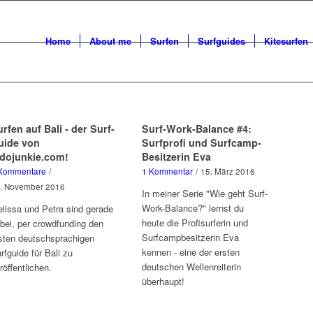
Home
About me
Surfen
Surfguides
Kitesurfen
rfen auf Bali - der Surf-
Surf-Work-Balance #4:
uide von
Surfprofi und Surfcamp-
ndojunkie.com!
Besitzerin Eva
Kommentare
/
1 Kommentar
/
15. März 2016
. November 2016
In meiner Serie "Wie geht Surf-
Work-Balance?" lernst du
lissa und Petra sind gerade
heute die Profisurferin und
bei, per crowdfunding den
Surfcampbesitzerin Eva
sten deutschsprachigen
kennen - eine der ersten
rfguide für Bali zu
deutschen Wellenreiterin
röffentlichen.
überhaupt!