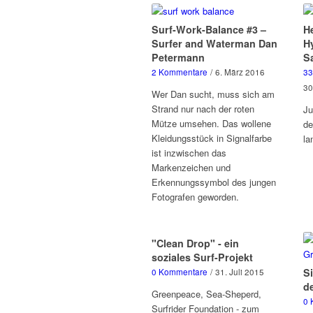
Surf-Work-Balance #3 –
H
Surfer and Waterman Dan
H
Petermann
S
2 Kommentare
/
6. März 2016
33
30
Wer Dan sucht, muss sich am
Strand nur nach der roten
Ju
Mütze umsehen. Das wollene
de
Kleidungsstück in Signalfarbe
l
ist inzwischen das
Markenzeichen und
Erkennungssymbol des jungen
Fotografen geworden.
"Clean Drop" - ein
soziales Surf-Projekt
S
0 Kommentare
/
31. Juli 2015
d
Greenpeace, Sea-Sheperd,
0 
Surfrider Foundation - zum