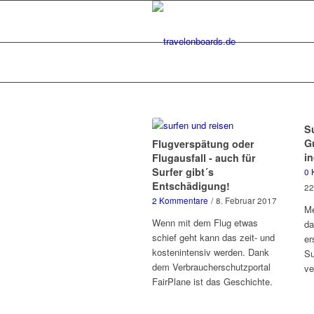
Su
G
Flugverspätung oder
i
Flugausfall - auch für
Surfer gibt´s
0 
Entschädigung!
22
2 Kommentare
/
8. Februar 2017
Me
Wenn mit dem Flug etwas
da
schief geht kann das zeit- und
er
kostenintensiv werden. Dank
Su
dem Verbraucherschutzportal
ve
FairPlane ist das Geschichte.