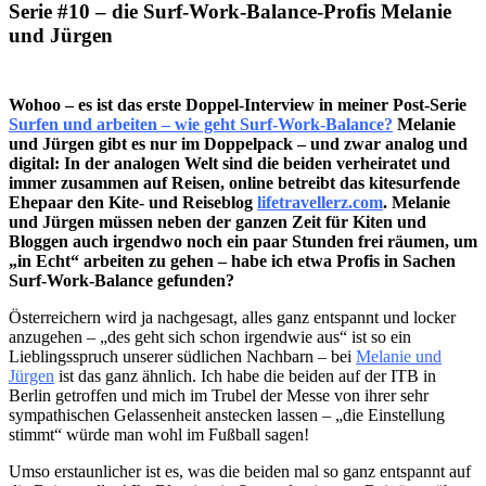
Serie #10 – die Surf-Work-Balance-Profis Melanie
und Jürgen
Wohoo – es ist das erste Doppel-Interview in meiner Post-Serie
Surfen und arbeiten – wie geht Surf-Work-Balance?
Melanie
und Jürgen gibt es nur im Doppelpack – und zwar analog und
digital: In der analogen Welt sind die beiden verheiratet und
immer zusammen auf Reisen, online betreibt das kitesurfende
Ehepaar den Kite- und Reiseblog
lifetravellerz.com
. Melanie
und Jürgen müssen neben der ganzen Zeit für Kiten und
Bloggen auch irgendwo noch ein paar Stunden frei räumen, um
„in Echt“ arbeiten zu gehen – habe ich etwa Profis in Sachen
Surf-Work-Balance gefunden?
Österreichern wird ja nachgesagt, alles ganz entspannt und locker
anzugehen – „des geht sich schon irgendwie aus“ ist so ein
Lieblingsspruch unserer südlichen Nachbarn – bei
Melanie und
Jürgen
ist das ganz ähnlich. Ich habe die beiden auf der ITB in
Berlin getroffen und mich im Trubel der Messe von ihrer sehr
sympathischen Gelassenheit anstecken lassen – „die Einstellung
stimmt“ würde man wohl im Fußball sagen!
Umso erstaunlicher ist es, was die beiden mal so ganz entspannt auf