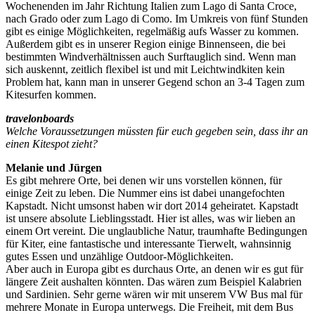
Wochenenden im Jahr Richtung Italien zum Lago di Santa Croce,
nach Grado oder zum Lago di Como. Im Umkreis von fünf Stunden
gibt es einige Möglichkeiten, regelmäßig aufs Wasser zu kommen.
Außerdem gibt es in unserer Region einige Binnenseen, die bei
bestimmten Windverhältnissen auch Surftauglich sind. Wenn man
sich auskennt, zeitlich flexibel ist und mit Leichtwindkiten kein
Problem hat, kann man in unserer Gegend schon an 3-4 Tagen zum
Kitesurfen kommen.
travelonboards
Welche Voraussetzungen müssten für euch gegeben sein, dass ihr an
einen Kitespot zieht?
Melanie und Jürgen
Es gibt mehrere Orte, bei denen wir uns vorstellen können, für
einige Zeit zu leben. Die Nummer eins ist dabei unangefochten
Kapstadt. Nicht umsonst haben wir dort 2014 geheiratet. Kapstadt
ist unsere absolute Lieblingsstadt. Hier ist alles, was wir lieben an
einem Ort vereint. Die unglaubliche Natur, traumhafte Bedingungen
für Kiter, eine fantastische und interessante Tierwelt, wahnsinnig
gutes Essen und unzählige Outdoor-Möglichkeiten.
Aber auch in Europa gibt es durchaus Orte, an denen wir es gut für
längere Zeit aushalten könnten. Das wären zum Beispiel Kalabrien
und Sardinien. Sehr gerne wären wir mit unserem VW Bus mal für
mehrere Monate in Europa unterwegs. Die Freiheit, mit dem Bus