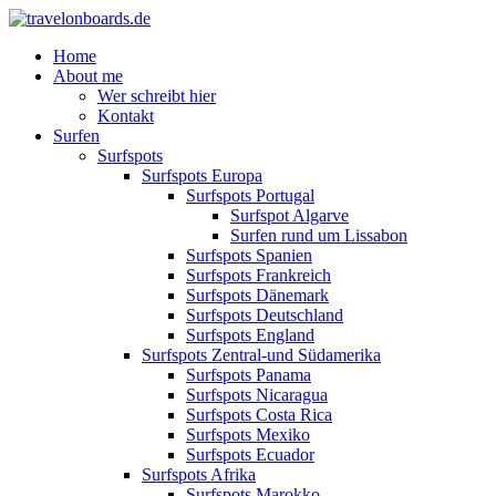
Home
About me
Wer schreibt hier
Kontakt
Surfen
Surfspots
Surfspots Europa
Surfspots Portugal
Surfspot Algarve
Surfen rund um Lissabon
Surfspots Spanien
Surfspots Frankreich
Surfspots Dänemark
Surfspots Deutschland
Surfspots England
Surfspots Zentral-und Südamerika
Surfspots Panama
Surfspots Nicaragua
Surfspots Costa Rica
Surfspots Mexiko
Surfspots Ecuador
Surfspots Afrika
Surfspots Marokko