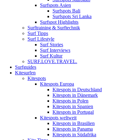
Surfspots Asien
Surfspots Bali
Surfspots Sri Lanka
Surfspot Highlights
Surftraining & Surftechnik
Surf Tipps
Surf Lifestyle
Surf Stories
Surf Interviews
Surf Kultur
SURF.LOVE.TRAVEL.
Surfguides
Kitesurfen
Kitespots
Kitespots Europa
Kitespots in Deutschland
Kitespots in Dänemark
Kitespots in Polen
Kitespots in Spanien
Kitespots in Portugal
Kitespots weltweit
Kitespots in Brasilien
Kitespots in Panama
Kitespots in Südafrika