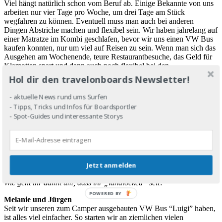
Viel hängt natürlich schon vom Beruf ab. Einige Bekannte von uns
arbeiten nur vier Tage pro Woche, um drei Tage am Stück
wegfahren zu können. Eventuell muss man auch bei anderen
Dingen Abstriche machen und flexibel sein. Wir haben jahrelang auf
einer Matratze im Kombi geschlafen, bevor wir uns einen VW Bus
kaufen konnten, nur um viel auf Reisen zu sein. Wenn man sich das
Ausgehen am Wochenende, teure Restaurantbesuche, das Geld für
Klamotten spart und dann auch noch flexibel bei den
Übernachtungsmöglichkeiten ist, kann man schon fast jedes
Hol dir den travelonboards Newsletter!
Wochenende von Frühling bis Herbst aufs Wasser kommen. Wenn
der Partner oder die Partnerin dann noch ähnliche Hobbies hat und
- aktuelle News rund ums Surfen
das Ganze mitmacht, hat man quasi schon den Jackpot geknackt.
- Tipps, Tricks und Infos für Boardsportler
- Spot-Guides und interessante Storys
Der Bulli sorgt für gute Surf-Work-
Balance
Jetzt anmelden
travelonboards
Wie geht ihr damit um, dass ihr „landlocked“ seit?
POWERED
Melanie und Jürgen
BY
Seit wir unseren zum Camper ausgebauten VW Bus “Luigi” haben,
ist alles viel einfacher. So starten wir an ziemlichen vielen