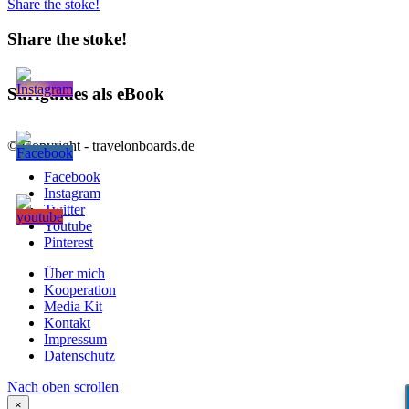
Share the stoke!
Share the stoke!
Surfguides als eBook
© Copyright - travelonboards.de
Facebook
Instagram
Twitter
Youtube
Pinterest
Über mich
Kooperation
Media Kit
Kontakt
Impressum
Datenschutz
Nach oben scrollen
×