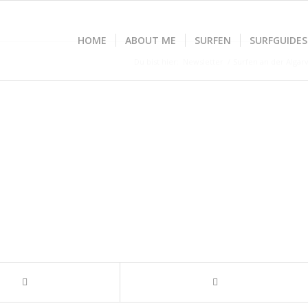
HOME
ABOUT ME
SURFEN
SURFGUIDES
Du bist hier:
Newsletter
/
Surfen an der Algar