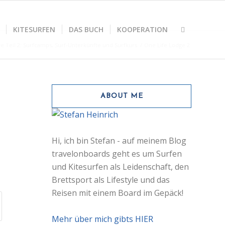
KITESURFEN
DAS BUCH
KOOPERATION
ve Teil 2: Surfcamps, Surf-Unterkünfte und Surfkurs
/
One Life Lodge 2
ABOUT ME
Hi, ich bin Stefan - auf meinem Blog
travelonboards geht es um Surfen
und Kitesurfen als Leidenschaft, den
Brettsport als Lifestyle und das
Reisen mit einem Board im Gepäck!
Mehr über mich gibts HIER