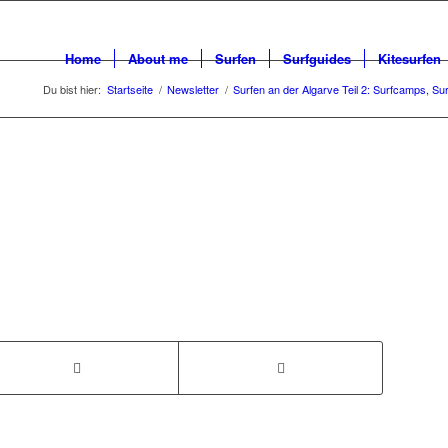
Home
About me
Surfen
Surfguides
Kitesurfen
Du bist hier:
Startseite
/
Newsletter
/
Surfen an der Algarve Teil 2: Surfcamps, Su