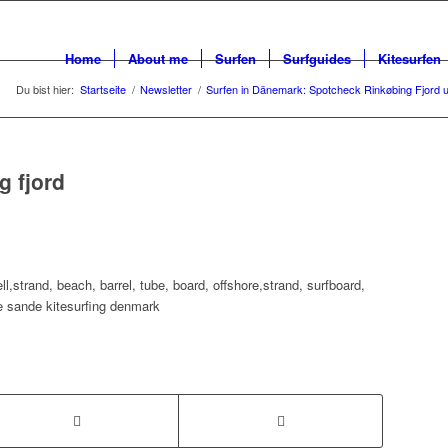
Home
About me
Surfen
Surfguides
Kitesurfen
Du bist hier:
Startseite
/
Newsletter
/
Surfen in Dänemark: Spotcheck Rinkøbing Fjord 
g fjord
ell,strand, beach, barrel, tube, board, offshore,strand, surfboard,
ide sande kitesurfing denmark