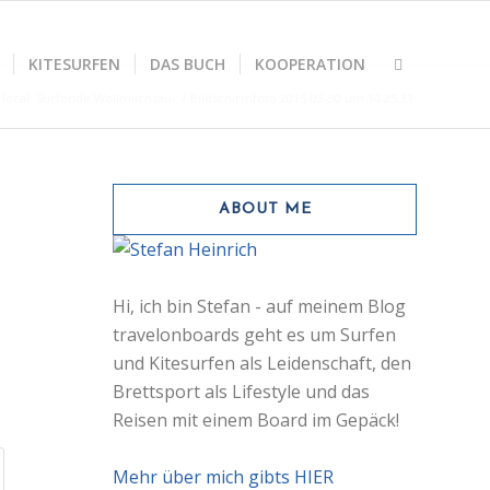
KITESURFEN
DAS BUCH
KOOPERATION
 local: Surfende Wollmilchsau!
/
Bildschirmfoto 2015-03-30 um 14.25.31
ABOUT ME
Hi, ich bin Stefan - auf meinem Blog
travelonboards geht es um Surfen
und Kitesurfen als Leidenschaft, den
Brettsport als Lifestyle und das
Reisen mit einem Board im Gepäck!
Mehr über mich gibts HIER