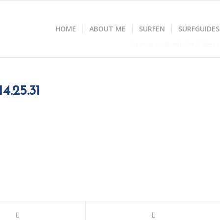
HOME
ABOUT ME
SURFEN
SURFGUIDES
Du bist hier:
Newsletter
/
Meet a
4.25.31