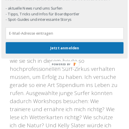
An was denkst du dabei genau?
- aktuelle News rund ums Surfen
- Tipps, Tricks und Infos für Boardsportler
Ich würde gerne eine Organisation, eine Art
- Spot-Guides und interessante Storys
Dachverband für die nicaraguanischen
Surfer gründen. In diesem Land gibt es so
wahnsinnig viele talentierte Surfer, nur
Jetzt anmelden
haben die wenig Ahnung und Erfahrung,
wie sie sich in diesem heute so
hochprofessionellen Surf-Zirkus verhalten
müssen, um Erfolg zu haben. Ich versuche
gerade so eine Art Stipendium ins Leben zu
rufen. Ausgewählte junge Surfer könnten
dadurch Workshops besuchen: Wie
trainiere und ernähre ich mich richtig? Wie
lese ich Wetterkarten richtig? Wie schütze
ich die Natur? Und Kelly Slater würde ich