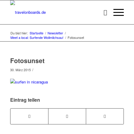
Du bist hier:
Startseite
/
Newsletter
/
Meet a local: Surfende Wollmilchsau!
/
Fotosunset
Fotosunset
/
30. März 2015
Eintrag teilen