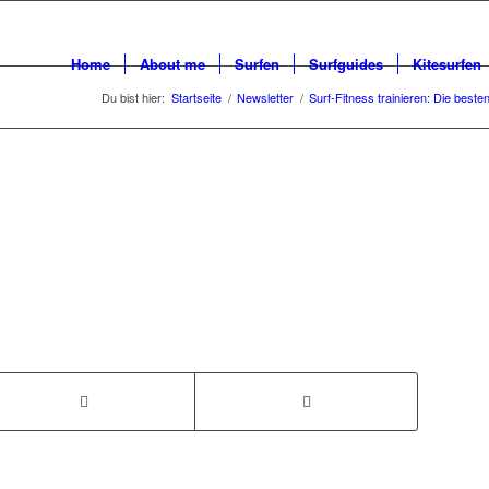
Home
About me
Surfen
Surfguides
Kitesurfen
Du bist hier:
Startseite
/
Newsletter
/
Surf-Fitness trainieren: Die best