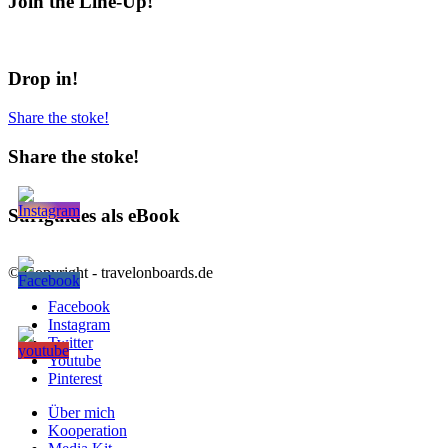
Join the Line-Up!
Drop in!
Share the stoke!
Share the stoke!
Surfguides als eBook
© Copyright - travelonboards.de
Facebook
Instagram
Twitter
Youtube
Pinterest
Über mich
Kooperation