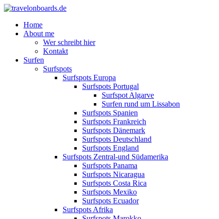
Home
About me
Wer schreibt hier
Kontakt
Surfen
Surfspots
Surfspots Europa
Surfspots Portugal
Surfspot Algarve
Surfen rund um Lissabon
Surfspots Spanien
Surfspots Frankreich
Surfspots Dänemark
Surfspots Deutschland
Surfspots England
Surfspots Zentral-und Südamerika
Surfspots Panama
Surfspots Nicaragua
Surfspots Costa Rica
Surfspots Mexiko
Surfspots Ecuador
Surfspots Afrika
Surfspots Marokko