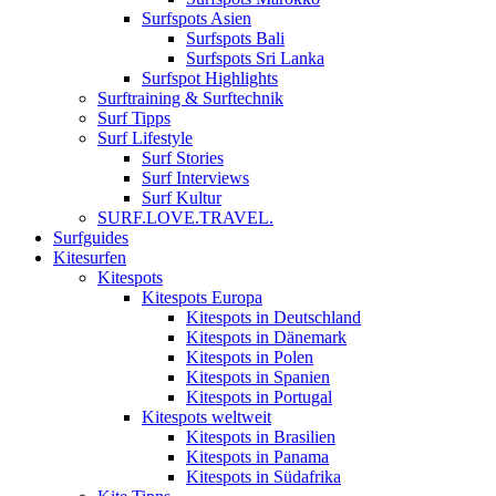
Surfspots Asien
Surfspots Bali
Surfspots Sri Lanka
Surfspot Highlights
Surftraining & Surftechnik
Surf Tipps
Surf Lifestyle
Surf Stories
Surf Interviews
Surf Kultur
SURF.LOVE.TRAVEL.
Surfguides
Kitesurfen
Kitespots
Kitespots Europa
Kitespots in Deutschland
Kitespots in Dänemark
Kitespots in Polen
Kitespots in Spanien
Kitespots in Portugal
Kitespots weltweit
Kitespots in Brasilien
Kitespots in Panama
Kitespots in Südafrika