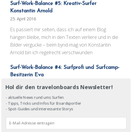
Surf-Work-Balance #5: Kreativ-Surfer
Konstantin Arnold
25. April 2016
Es passiert mir selten, dass ich auf einem Blog
hängen bleibe, mich in den Texten verliere und in die
Bilder vergucke – beim bynd-mag von Konstantin
Arnold bin ich regelrecht verschwunden
Surf-Work-Balance #4: Surfprofi und Surfcamp-
Besitzerin Eva
15. März 2016
Hol dir den travelonboards Newsletter!
In meiner Serie "Wie geht Surf-Work-Balance?" lernst
- aktuelle News rund ums Surfen
du heute die Profisurferin und Surfcampbesitzerin
- Tipps, Tricks und Infos für Boardsportler
Eva kennen - eine der ersten deutschen
- Spot-Guides und interessante Storys
Wellenreiterin überhaupt!