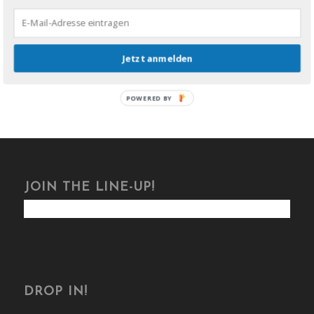
Erklärungsversuch.
Jetzt anmelden
1
2
Seite 2 von 2
POWERED BY
JOIN THE LINE-UP!
DROP IN!