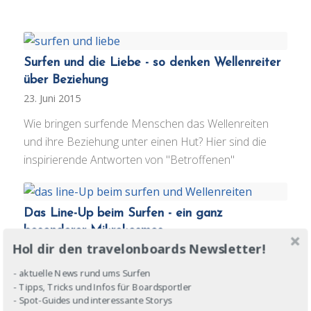
Surfen und die Liebe - so denken Wellenreiter
über Beziehung
23. Juni 2015
Wie bringen surfende Menschen das Wellenreiten
und ihre Beziehung unter einen Hut? Hier sind die
inspirierende Antworten von "Betroffenen"
Das Line-Up beim Surfen - ein ganz
besonderer Mikrokosmos
Hol dir den travelonboards Newsletter!
20. April 2015
Es ist ein wichtiger Spot für Surfer und funktioniert
- aktuelle News rund ums Surfen
- Tipps, Tricks und Infos für Boardsportler
nach eigenen Regeln. Das Line-Up kann kuschelig
- Spot-Guides und interessante Storys
sein, oder ungemütlich werden - ein