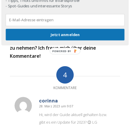
- Tipps, Tricks und Infos für Boardsportler
sagt:
- Spot-Guides und interessante Storys
Welche Erlebnisse hattest du schon auf Reisen
mit deinem Boardbag? Welche Tricks und Kniffe
Jetzt anmelden
hast du, um deine Surfbretter mit auf den Trip
zu nehmen? Ich freue mich über deine
POWERED
Kommentare!
BY
4
KOMMENTARE
corinna
28. März 2023 um 9:07
sagte:
Hi, wird der Guide aktuell gehalten bzw.
gibt es ein Update für 2023? 😉 LG