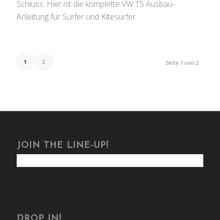
Schluss: Hier ist die komplette VW T5 Ausbau-
Anleitung für Surfer und Kitesurfer.
1
2
Seite 1 von 2
JOIN THE LINE-UP!
DROP IN!