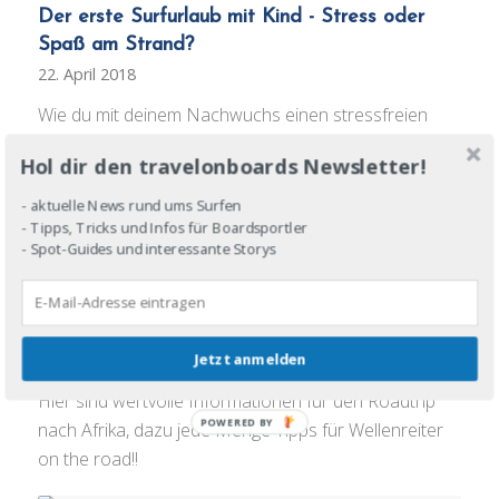
Der erste Surfurlaub mit Kind - Stress oder
Spaß am Strand?
22. April 2018
Wie du mit deinem Nachwuchs einen stressfreien
Surfurlaub erlebst – und entweder alleine oder mit
Hol dir den travelonboards Newsletter!
Familie einen Surfkurs machen kannst.
- aktuelle News rund ums Surfen
- Tipps, Tricks und Infos für Boardsportler
- Spot-Guides und interessante Storys
Surftrip mit Bulli - so camped ihr bis nach
Marokko
18. März 2018
Jetzt anmelden
Du willst mit dem Bulli zum Surfen nach Marokko?
Hier sind wertvolle Informationen für den Roadtrip
POWERED BY
nach Afrika, dazu jede Menge Tipps für Wellenreiter
on the road!!