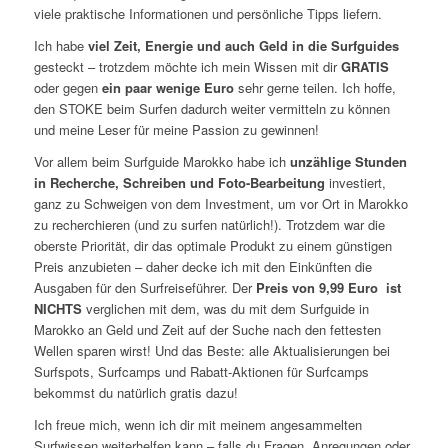
viele praktische Informationen und persönliche Tipps liefern.
Ich habe
viel Zeit, Energie und auch Geld in die Surfguides
gesteckt – trotzdem möchte ich mein Wissen mit dir
GRATIS
oder gegen
ein paar wenige Euro
sehr gerne teilen. Ich hoffe,
den STOKE beim Surfen dadurch weiter vermitteln zu können
und meine Leser für meine Passion zu gewinnen!
Vor allem beim Surfguide Marokko habe ich
unzählige Stunden
in Recherche, Schreiben und Foto-Bearbeitung
investiert,
ganz zu Schweigen von dem Investment, um vor Ort in Marokko
zu recherchieren (und zu surfen natürlich!). Trotzdem war die
oberste Priorität, dir das optimale Produkt zu einem günstigen
Preis anzubieten – daher decke ich mit den Einkünften die
Ausgaben für den Surfreiseführer. Der
Preis von 9,99 Euro ist
NICHTS
verglichen mit dem, was du mit dem Surfguide in
Marokko an Geld und Zeit auf der Suche nach den fettesten
Wellen sparen wirst! Und das Beste: alle Aktualisierungen bei
Surfspots, Surfcamps und Rabatt-Aktionen für Surfcamps
bekommst du natürlich gratis dazu!
Ich freue mich, wenn ich dir mit meinem angesammelten
Surfwissen weiterhelfen kann – falls du Fragen, Anregungen oder