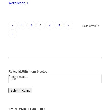
Weiterlesen
‹
1
2
4
5
›
3
Seite 3 von 15
»
Rating:
5.0
/5. From 6 votes.
Rate this item:
Please wait...
Submit Rating
JOIN THE LINE-UP!