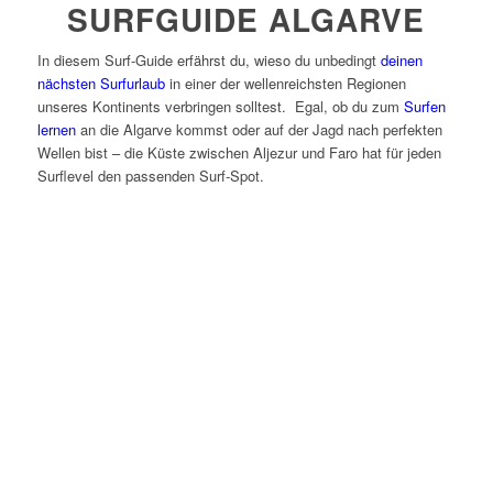
SURFGUIDE ALGARVE
In diesem Surf-Guide erfährst du, wieso du unbedingt
deinen
nächsten Surfurlaub
in einer der wellenreichsten Regionen
unseres Kontinents verbringen solltest. Egal, ob du zum
Surfen
lernen
an die Algarve kommst oder auf der Jagd nach perfekten
Wellen bist – die Küste zwischen Aljezur und Faro hat für jeden
Surflevel den passenden Surf-Spot.
SURF-GUIDE
ALGARVE
Hier geht´s zu Extra-Surfspots &
zusätzliche Surfcamps