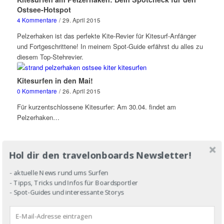
Ostsee-Hotspot
4 Kommentare
/
29. April 2015
Pelzerhaken ist das perfekte Kite-Revier für Kitesurf-Anfänger
und Fortgeschrittene! In meinem Spot-Guide erfährst du alles zu
diesem Top-Stehrevier.
Kitesurfen in den Mai!
0 Kommentare
/
26. April 2015
Für kurzentschlossene Kitesurfer: Am 30.04. findet am
Pelzerhaken…
Hol dir den travelonboards Newsletter!
Kick-off Kitesurfen am Pelzerhaken
- aktuelle News rund ums Surfen
0 Kommentare
/
13. April 2015
- Tipps, Tricks und Infos für Boardsportler
- Spot-Guides und interessante Storys
Endlich! Endlich! Endlich! Endlich hat alles gepasst: Wind,
Wetter,…