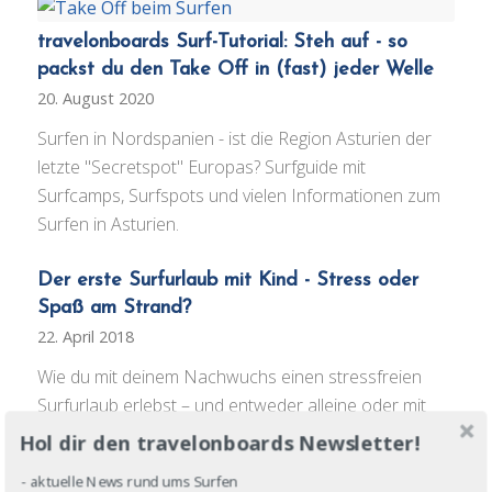
travelonboards Surf-Tutorial: Steh auf - so
packst du den Take Off in (fast) jeder Welle
20. August 2020
Surfen in Nordspanien - ist die Region Asturien der
letzte "Secretspot" Europas? Surfguide mit
Surfcamps, Surfspots und vielen Informationen zum
Surfen in Asturien.
Der erste Surfurlaub mit Kind - Stress oder
Spaß am Strand?
22. April 2018
Wie du mit deinem Nachwuchs einen stressfreien
Surfurlaub erlebst – und entweder alleine oder mit
Familie einen Surfkurs machen kannst.
Hol dir den travelonboards Newsletter!
Apnoetraining für Surfer - keine Panik mehr
- aktuelle News rund ums Surfen