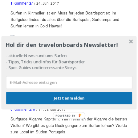
1 Kommentar
/
24. Juni 2017
Surfen in Klitmøller ist ein Muss für jeden Boardsportler: Im
Surfguide findest du alles über die Surfspots, Surfcamps und
Surfen lernen in Cold Hawaii!
Hol dir den travelonboards Newsletter!
Surfen und Schwangerschaft: Erfahrungsbericht neun
Monate im Line-Up
- aktuelle News rund ums Surfen
12 Kommentare
/
25. Februar 2017
- Tipps, Tricks und Infos für Boardsportler
- Spot-Guides und interessante Storys
Natalie ist leidenschaftliche Surferin - daran änderte auch ihre
Schwangerschaft nichts. Hier sind die Erlebnisse einer
werdenden Mutter im Line-Up.
Surfen an der Algarve Teil 1: Beste Reisezeit und
Jetzt anmelden
allgemeine Surf-Bedingungen
5 Kommentare
/
14. Januar 2017
POWERED BY
Surfguide Algarve Kapitel 1: Wann sind an der Algarve die besten
Wellen? Wo gibt es gute Bedingungen zum Surfen lernen? Werde
zum Local im Süden Portugals.