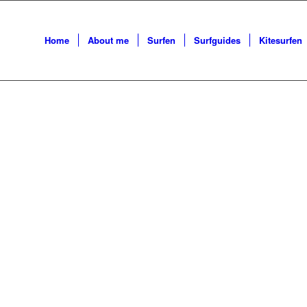
N IN
SIND
Home
About me
Surfen
Surfguides
Kitesurfen
UM
!
e ersten
 Tipps für die