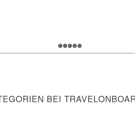
1
2
3
4
5
6
TEGORIEN BEI TRAVELONBOA