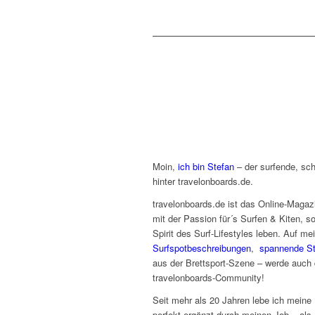
Moin,
ich bin Stefan
– der surfende, sc
hinter travelonboards.de.
travelonboards.de ist das Online-Magaz
mit der Passion für´s Surfen & Kiten, so
Spirit des Surf-Lifestyles leben. Auf m
Surfspotbeschreibungen
,
spannende St
aus der Brettsport-Szene – werde auch d
travelonboards-Community!
Seit mehr als 20 Jahren lebe ich meine 
perfekt ergänzt durch meinen Job – als