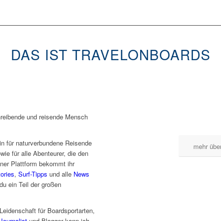
DAS IST TRAVELONBOARDS
hreibende und reisende Mensch
in für naturverbundene Reisende
mehr über
wie für alle Abenteurer, die den
einer Plattform bekommt ihr
ories
,
Surf-Tipps
und alle
News
u ein Teil der großen
Leidenschaft für Boardsportarten,
Journalist
und Blogger kann ich