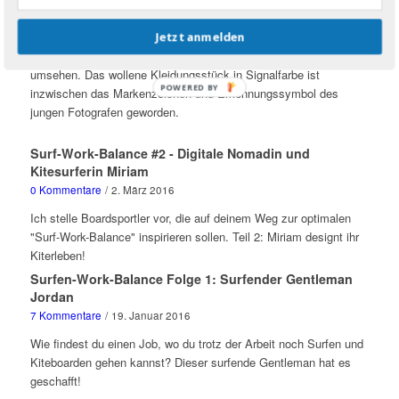
Petermann
2 Kommentare
/
6. März 2016
Jetzt anmelden
Wer Dan sucht, muss sich am Strand nur nach der roten Mütze
umsehen. Das wollene Kleidungsstück in Signalfarbe ist
POWERED BY
inzwischen das Markenzeichen und Erkennungssymbol des
jungen Fotografen geworden.
Surf-Work-Balance #2 - Digitale Nomadin und
Kitesurferin Miriam
0 Kommentare
/
2. März 2016
Ich stelle Boardsportler vor, die auf deinem Weg zur optimalen
"Surf-Work-Balance" inspirieren sollen. Teil 2: Miriam designt ihr
Kiterleben!
Surfen-Work-Balance Folge 1: Surfender Gentleman
Jordan
7 Kommentare
/
19. Januar 2016
Wie findest du einen Job, wo du trotz der Arbeit noch Surfen und
Kiteboarden gehen kannst? Dieser surfende Gentleman hat es
geschafft!