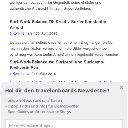
weniger sympathisch - im Gegenteil, seine ehrliche und
authentische Art macht ihn zum Super-Surflehrer.
Surf-Work-Balance #5: Kreativ-Surfer Konstantin
Arnold
0 Kommentare
/
25. April 2016
Es passiert mir selten, dass ich auf einem Blog hängen bleibe,
mich in den Texten verliere und in die Bilder vergucke – beim
bynd-mag von Konstantin Arnold bin ich regelrecht verschwunden
Surf-Work-Balance #4: Surfprofi und Surfcamp-
Besitzerin Eva
1 Kommentar
/
15. März 2016
In meiner Serie "Wie geht Surf-Work-Balance?" lernst du heute
die Profisurferin und Surfcampbesitzerin Eva kennen - eine der
Hol dir den travelonboards Newsletter!
ersten deutschen Wellenreiterin überhaupt!
- aktuelle News rund ums Surfen
- Tipps, Tricks und Infos für Boardsportler
- Spot-Guides und interessante Storys
Surf-Work-Balance #3 – Surfer and Waterman Dan