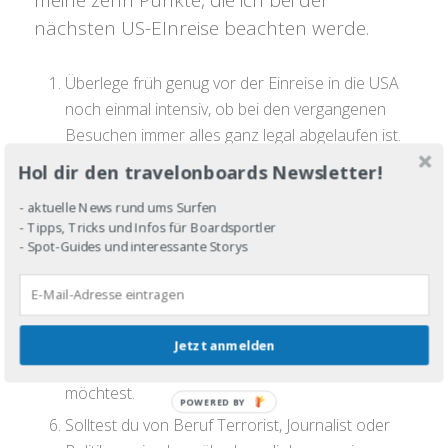
meine zehn Punkte, die ich bei der
nächsten US-EInreise beachten werde.
Überlege früh genug vor der Einreise in die USA
noch einmal intensiv, ob bei den vergangenen
Besuchen immer alles ganz legal abgelaufen ist.
Stelle dich in der Schlange an, wo am Ende Jack,
Hol dir den travelonboards Newsletter!
John, oder Michael steht.
- aktuelle News rund ums Surfen
Auch wenn du die Fragen nicht verstehst,
- Tipps, Tricks und Infos für Boardsportler
- Spot-Guides und interessante Storys
antworte irgend etwas.
Suche dir vor Einreise eine Adresse aus, auch
wenn Du am Ende nicht dort endest.
Überlege dir einen plausiblen Grund und eine
Jetzt anmelden
gute Geschichte, warum du in die USA einreisen
möchtest.
POWERED
Solltest du von Beruf Terrorist, Journalist oder
BY